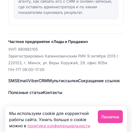
агенту, как связать его с CRM и онлайн-записью,
где оставить администратора и по каким
показателям оценивать результат.
Частное предприятие «Лиды и Продажи»
УНП
490982105
Зарегистрировано Калинковичским РИК 9 октября 2013 г.
220123
,
г. Минск
,
ул. Веры Хоружей, 29, офис 605и
ПН-ПТ 09:00–17:00
SMS
Email
Viber
CRM
Мультиссылки
Сокращение ссылок
Полезные статьи
Контакты
EMAIL
office@isalon.by
Мы используем cookie для корректной
Понятно
Политика конфиденциальности
работы сайта. Узнать больше о cookie
можно в
политике конфиденциальности