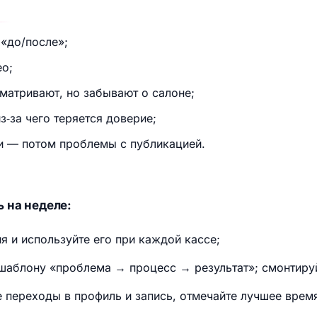
 «до/после»;
ео;
матривают, но забывают о салоне;
з‑за чего теряется доверие;
и — потом проблемы с публикацией.
 на неделе:
я и используйте его при каждой кассе;
 шаблону «проблема → процесс → результат»; смонтируй
 переходы в профиль и запись, отмечайте лучшее время