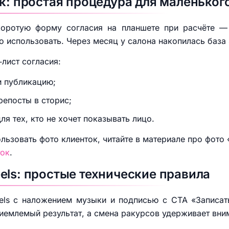
к: простая процедура для маленьког
оротую форму согласия на планшете при расчёте — 
 использовать. Через месяц у салона накопилась база 4
‑лист согласия:
и публикацию;
репосты в сторис;
я тех, кто не хочет показывать лицо.
льзовать фото клиенток, читайте в материале про фото 
ток
.
els: простые технические правила
eels с наложением музыки и подписью с CTA «Записа
емлемый результат, а смена ракурсов удерживает вним