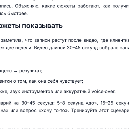
апись. Объясняю, какие сюжеты работают, как получи
ись быстрее.
южеты показывать
аметила, что записи растут после видео, где клиент
ез две недели. Видео длиной 30–45 секунд собрало запи
оцесс → результат;
нтки о том, как она себя чувствует;
оже, звук инструментов или аккуратный voice‑over.
нарий на 30–45 секунд: 5–8 секунд «до», 15–25 секун
на» или вопрос «хочу то‑то». Тренируйте этот сцена