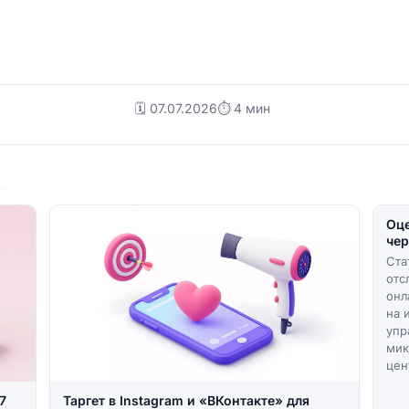
🗓️ 07.07.2026
⏱ 4 мин
Оце
чер
Ста
отс
онл
на 
упр
мик
цен
7
Таргет в Instagram и «ВКонтакте» для